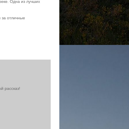
реке. Одна из лучших
и за отличные
й рассказ!