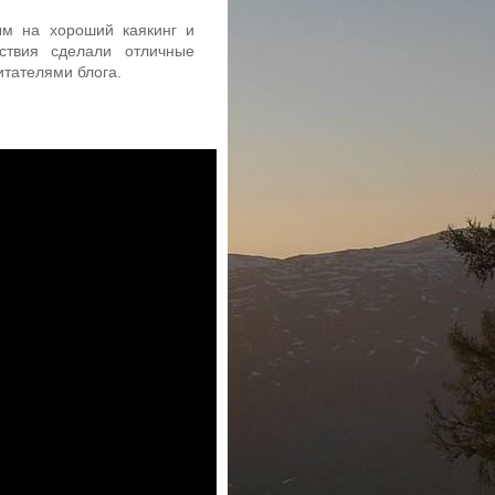
ым на хороший каякинг и
ствия сделали отличные
итателями блога.