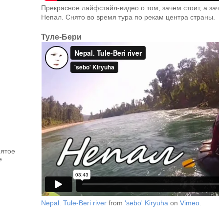
Прекрасное лайфстайл-видео о том, зачем стоит, а зач
Непал. Снято во время тура по рекам центра страны.
Туле-Бери
нятое
e
Nepal. Tule-Beri river
from
'sebo' Kiryuha
on
Vimeo
.