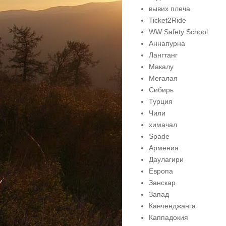
вывих плеча
Ticket2Ride
WW Safety School
Аннапурна
Лангтанг
Макалу
Мегалая
Сибирь
Турция
Чили
химачал
Spade
Армения
Даулагири
Европа
Занскар
Запад
Канченджанга
Каппадокия