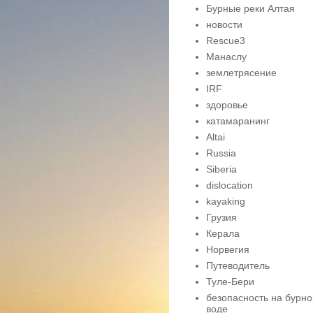
Бурные реки Алтая
новости
Rescue3
Манаслу
землетрясение
IRF
здоровье
катамаранинг
Altai
Russia
Siberia
dislocation
kayaking
Грузия
Керала
Норвегия
Путеводитель
Туле-Бери
безопасность на бурно
воде