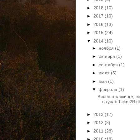
►
2018
(10)
►
2017
(19)
►
2016
(13)
►
2015
(24)
▼
2014
(10)
►
ноября
(1)
►
октября
(1)
►
сентября
(1)
►
июля
(5)
►
мая
(1)
▼
февраля
(1)
Видео о каякинге, с
в турах Ticket2Rid
►
2013
(17)
►
2012
(8)
►
2011
(28)
►
2010
(18)