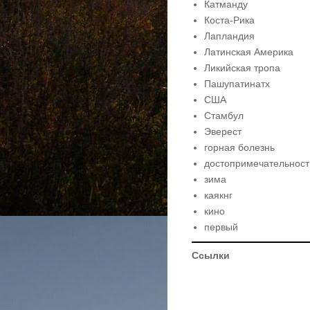
Катманду
Коста-Рика
Лапландия
Латинская Америка
Ликийская тропа
Пашупатинатх
США
Стамбул
Эверест
горная болезнь
достопримечательност
зима
каякнг
кино
первый
Ссылки