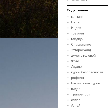
Содержание
каякинг
Непал
Индия
треккинг
гайдбук
Снаряжение
Уттаракханд
думать головой
Фото
Ладакх
курсы безопасности
рафтинг
Расписание туров
видео
Трипрепорт
сплав
Алтай