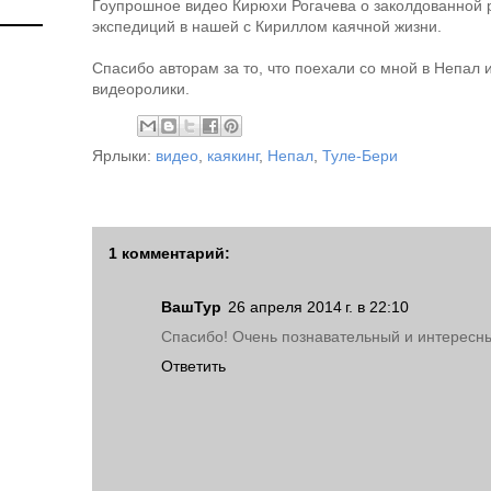
Гоупрошное видео Кирюхи Рогачева о заколдованной 
экспедиций в нашей с Кириллом каячной жизни.
Спасибо авторам за то, что поехали со мной в Непал 
видеоролики.
Ярлыки:
видео
,
каякинг
,
Непал
,
Туле-Бери
1 комментарий:
ВашТур
26 апреля 2014 г. в 22:10
Спасибо! Очень познавательный и интересны
Ответить