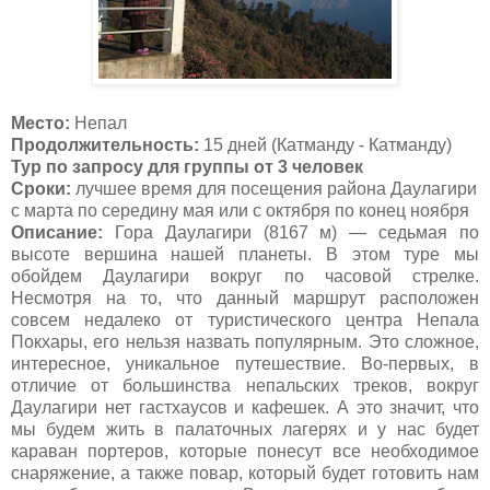
Место:
Непал
Продолжительность:
15 дней (Катманду - Катманду)
Тур по запросу для группы от
3
человек
Сроки:
лучшее время для посещения района
Даулагири
с марта по середину мая или с октября по конец ноября
Описание:
Гора Даулагири (8167 м) — седьмая по
высоте вершина нашей планеты. В этом туре мы
обойдем Даулагири вокруг по часовой стрелке.
Несмотря на то, что данный маршрут расположен
совсем недалеко от туристического центра Непала
Покхары, его нельзя назвать популярным. Это сложное,
интересное, уникальное путешествие. Во-первых, в
отличие от большинства непальских треков, вокруг
Даулагири нет гастхаусов и кафешек. А это значит, что
мы будем жить в палаточных лагерях и у нас будет
караван портеров, которые понесут все необходимое
снаряжение, а также повар, который будет готовить нам