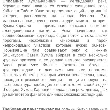
Описание:
Хумла-Карнали — легендарная река,
берущяя свое начало со склонов священной горы
Кайлас в Тибете. Участок, представляющий спортивный
интерес, расположен на западе Непала. Это
малонаселенная, неиспорченная туристами территория.
Хумла-Карнали — признанная классика сложного
экспедиционного каякинга. Река начинается как
среднеобъемный крутопадающий поток с локальными
порогами, несколькими каньонами и парой
непроходимых участков, которые нужно обнести.
Побывавшие там сравнивают реку с Нижним
Башкаусом. Затем Хумла вбирает в себя несколько
крупных притоков, а ее долина немного расширяется.
Здесь река уже больше похожа на Аргут —
крупноросходная, с длинными мощными порогами.
Поскольку берега реки практически ненаселены, сплав
проходит в режиме экспедиции — вещи и продукты на
все время тура необходимо везти в корме своей лодки.
В общем, Хумла-Карнали — идеальная река для жадных
до вайтвотера фанатов длинных сложных экспедиций.
Требования к участникам:
вы должны быть уверенным