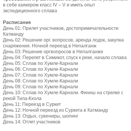
в себе каякером класс
IV – V
и иметь опыт
экспедиционного сплава
Расписание
День
0
1:
Прилет участников, достопримечательности
Катманду
День 0
2:
Решение орг. вопросов, аренда лодок, закупка
снаряжения. Ночной переезд в Непалганж
День
0
3:
Решение оргвопросов в Непалганже
День 04:
Перелет в Симикот, спуск к реке, начало сплава
День 05:
Сплав по Хумле-Карнали
День 06:
Сплав по Хумле-Карнали
День 07:
Сплав по Хумле-Карнали
День 08:
Сплав по Хумле-Карнали
День 09:
Сплав по Хумле-Карнали
День 10:
Сплав по Хумле-Карнали. Финиш на стрелке с
рекой Тила-Кхола
День 11:
Переезд в Суркет
День 12:
Ночной переезд из Суркета в Катманду
День 13:
Отдых, сувениры, шопинг
День 14:
Отлет участников