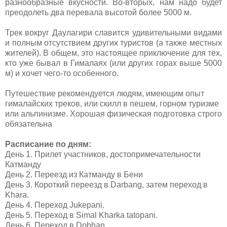
разнообразные вкусности. Во-вторых, нам надо будет
преодолеть два перевала высотой более 5000 м.
Трек вокруг Даулагири славится удивительными видами
и полным отсутствием других туристов (а также местных
жителей). В общем, это настоящее приключение для тех,
кто уже бывал в Гималаях (или других горах выше 5000
м) и хочет чего-то особенного.
Путешествие рекомендуется людям, имеющим опыт
гималайских треков, или скилл в пешем, горном туризме
или альпинизме.
Хорошая физическая подготовка строго
обязательна
Расписание по дням:
День
1.
Прилет участников, достопримечательности
Катманду
День
2.
Переезд из Катманду в Бени
День 3. Короткий переезд в
Darbang,
затем переход в
Khara.
День
4.
Переход
Jukepani.
День
5.
Переход
в
S
imal Kharka tatopani.
День
6.
Переход
в
Dobhan