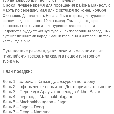
Тур по запросу для группы от 4 человек
Сроки:
лучшее время для посещения района Манаслу с
марта по середину мая или с октября по конец ноября
Описание:
Данная часть Непала была открыта для туристов
совсем недавно – всего 10 лет назад. Там еще нет дорог,
роскошных гестхаусов и толп туристов, зато есть почти
нетронутая буддистская культура и неизбалованный западными
путешественниками народ. Самый красивый и интересный трек
из тех, где я был.
Путешествие рекомендуется людям, имеющим опыт
гималайских треков, или скилл в пешем или горном
туризме.
План поездки:
День 1 - встреча в Катманду, экскурсия по городу
День 2 – оформление пермитов. Достопримечательности
День 3 – Переезд в Араугат, переход в Arkhet Bazar
День 4 – переход в Machhakholagaon
День 5 – Machhakholagaon – Jagat
День 6 – Jagat – Deng
День 7 – Deng – Namrung