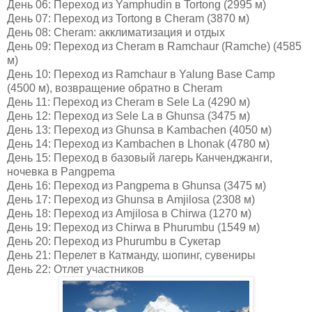
День 06:
Переход из
Yamphudin
в
Tortong (2995
м
)
День 07:
Переход из
Tortong
в
Cheram (3870
м
)
День 08: Cheram:
акклиматизация и отдых
День 09:
Переход из
Cheram
в
Ramchaur (Ramche) (4585
м
)
День 10:
Переход из
Ramchaur
в
Yalung Base Camp
(4500
м
),
возвращение обратно в
Cheram
День 11:
Переход из
Cheram
в
Sele La (4290
м
)
День 12:
Переход из
Sele La
в
Ghunsa (3475
м
)
День 13:
Переход из
Ghunsa
в
Kambachen (4050
м
)
День 14:
Переход из
Kambachen
в
Lhonak (4780
м
)
День 15:
Переход в базовый лагерь Канченджанги
,
ночевка в
Pangpema
День 16:
Переход из
Pangpema
в
Ghunsa (3475
м
)
День 17:
Переход из
Ghunsa
в
Amjilosa (2308
м
)
День 18:
Переход из
Amjilosa
в
Chirwa (1270
м
)
День 19:
Переход из
Chirwa
в
Phurumbu (1549
м
)
День 20:
Переход из
Phurumbu
в
Сукетар
День 21:
Перелет в Катманду, шопинг, сувениры
День 22: Отлет участников