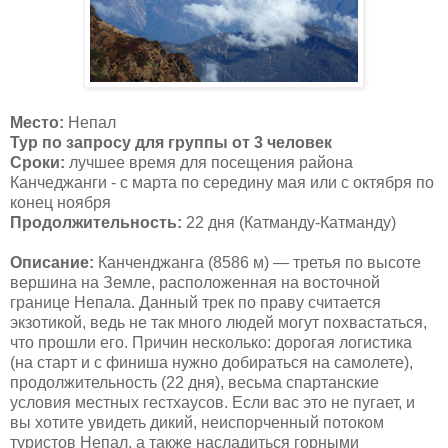
Место:
Непал
Тур по запросу для группы от
3
человек
Сроки:
лучшее время для посещения района
Канчеджанги -
с марта по середину мая или с октября по
конец ноября
Продолжительность:
22 дня (Катманду-Катманду)
Описание:
Канченджанга (8586 м) — третья по высоте
вершина на Земле, расположенная на восточной
границе Непала. Данный трек по праву считается
экзотикой, ведь не так много людей могут похвастаться,
что прошли его. Причин несколько: дорогая логистика
(на старт и с финиша нужно добираться на самолете),
продолжительность (22 дня), весьма спартанские
условия местных гестхаусов. Если вас это не пугает, и
вы хотите увидеть дикий, неиспорченный потоком
туристов Непал, а также насладиться горными