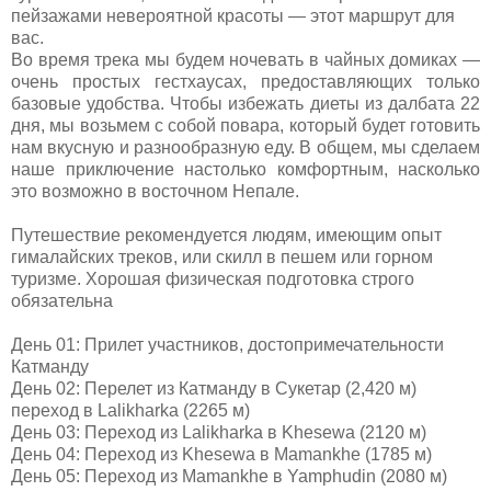
пейзажами невероятной красоты — этот маршрут для
вас.
Во время трека мы будем ночевать в чайных домиках —
очень простых гестхаусах, предоставляющих только
базовые удобства. Чтобы избежать диеты из далбата 22
дня, мы возьмем с собой повара, который будет готовить
нам вкусную и разнообразную еду. В общем, мы сделаем
наше приключение настолько комфортным, насколько
это возможно в восточном Непале.
Путешествие рекомендуется людям, имеющим опыт
гималайских треков, или скилл в пеше
м
или
горном
туризме.
Хорошая физическая подготовка строго
обязательна
День
0
1:
Прилет участников, достопримечательности
Катманду
День 0
2:
Перелет из Катманду в Сукетар
(2,420 м)
переход в
Lalikharka (2265
м
)
День
0
3:
Переход из
Lalikharka
в
Khesewa (2120
м
)
День 04:
Переход из
Khesewa
в
Mamankhe (1785
м
)
День 05:
Переход из
Mamankhe
в
Yamphudin (2080
м
)