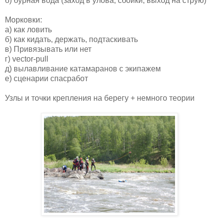
б) бурная вода (заход в улова, сбойки, выход на струю)
Морковки:
а) как ловить
б) как кидать, держать, подтаскивать
в) Привязывать или нет
г) vector-pull
д) вылавливание катамаранов с экипажем
е) сценарии спасработ
Узлы и точки крепления на берегу + немного теории