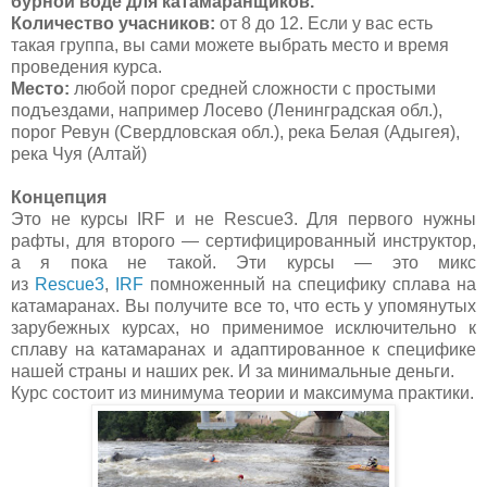
бурной воде для катамаранщиков.
Количество учасников:
от 8 до 12. Если у вас есть
такая группа, вы сами можете выбрать место и время
проведения курса.
Место:
любой порог средней сложности с простыми
подъездами, например Лосево (Ленинградская обл.),
порог Ревун (Свердловская обл.), река Белая (Адыгея),
река Чуя (Алтай)
Концепция
Это не курсы
IRF
и не
Rescue3.
Для первого нужны
рафты, для второго — сертифицированный инструктор,
а я пока не такой. Эти курсы — это микс
из
Rescue3
,
IRF
помноженный на специфику сплава на
катамаранах
. Вы получите все то, что есть у упомянутых
зарубежных курсах, но применимое исключительно к
сплаву на катамаранах и адаптированное к специфике
нашей страны и наших рек. И за минимальные деньги.
Курс состоит из минимума теории и максимума практики.