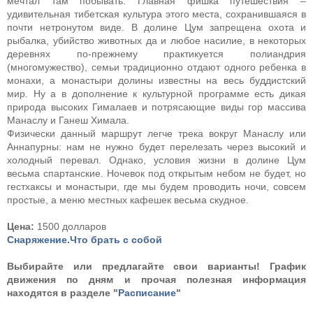
мечтал там побывать. Главная фишка путешествия –
удивительная тибетская культура этого места, сохранившаяся в
почти нетронутом виде. В долине Цум запрещена охота и
рыбалка, убийство животных да и любое насилие, в некоторых
деревнях по-прежнему практикуется полиандрия
(многомужество), семьи традиционно отдают одного ребенка в
монахи, а монастыри долины известны на весь буддистский
мир. Ну а в дополнение к культурной программе есть дикая
природа высоких Гималаев и потрясающие виды гор массива
Манаслу и Ганеш Химала.
Физически данный маршрут легче трека вокруг Манаслу или
Аннапурны: нам не нужно будет перелезать через высокий и
холодный перевал. Однако, условия жизни в долине Цум
весьма спартанские. Ночевок под открытым небом не будет, но
гестхаксы и монастыри, где мы будем проводить ночи, совсем
простые, а меню местных кафешек весьма скудное.
Цена:
1500 долларов
Снаряжение.Что брать с собой
Выбирайте или предлагайте свои варианты!
График
движения по дням и прочая полезная информация
находятся в разделе "
Расписание
"