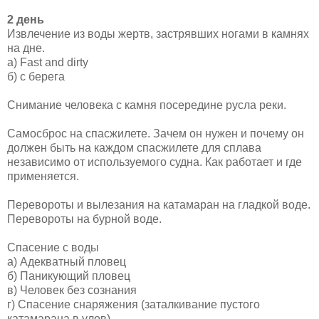
2 день
Извлечение из воды жертв, застрявших ногами в камнях
на дне.
а) Fast and dirty
б) с берег
а
Снимание человека с камня посередине русла реки.
Самосброс на спасжилете.
З
ачем он нужен и почему он
должен быть на каждом спасжилете для сплава
независимо от используемого судна.
К
ак работает и где
применяется.
Перевороты и вылезания на катамаран на гладкой воде.
Перевороты на бурной воде.
Спасение с воды
а) Адекватный пловец
б) Паникующий пловец
в) Человек без сознания
г) Спасение снаряжения (заталкивание пустого
катамарана в улов)