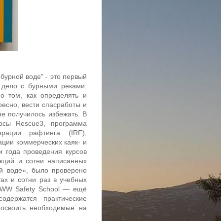
бурной воде" - это первый
 дело с бурными реками.
о том, как определять и
ресно, вести спасработы и
не получилось избежать. В
рсы Rescue3, программа
рации рафтинга (IRF),
ации коммерческих каяк- и
и года проведения курсов
екций и сотни написанных
ой воде», было проверено
ах и сотни раз в учебных
в WW Safety School — ещё
одержатся практические
 освоить необходимые на