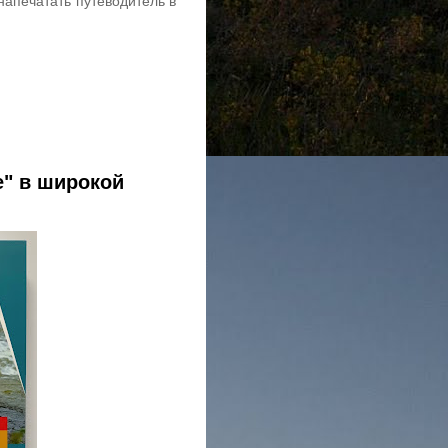
напечатать путеводитель в
е" в широкой