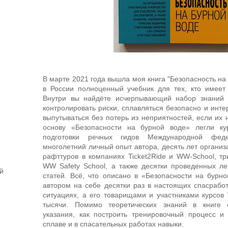
В марте 2021 года вышла моя книга "Безопасность на 
в России полноценный учебник для тех, кто имеет
Внутри вы найдёте исчерпывающий набор знаний 
контролировать риски, сплавляться безопасно и инте
выпутываться без потерь из неприятностей, если их 
основу «Безопасности на бурной воде» легли ку
подготовки речных гидов Международной феде
многолетний личный опыт автора, десять лет организ
рафттуров в компаниях Ticket2Ride и WW-School, тр
WW Safety School, а также десятки проведенных л
й
статей. Всё, что описано в «Безопасности на бурн
автором на себе десятки раз в настоящих спасработ
ситуациях, а его товарищами и участниками курсо
тысячи. Помимо теоретических знаний в книге с
указания, как построить тренировочный процесс и
сплаве и в спасательных работах навыки.