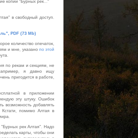
е копии "Бурных рек..."
лтая" в свободный доступ.
ль", PDF (73 Mb)
орое количество опечаток,
елям и мне, указано
по этой
рута.
я по рекам и секциям, не
апример, я давно ищу
чень пригодится в работе,
сплатной в приложении
мендую эту штуку. Ошибок
ть возможность добавлять
 Кстати, помимо Алтая в
мира.
 "Бурных рек Алтая". Надо
ределать карты, чтобы они