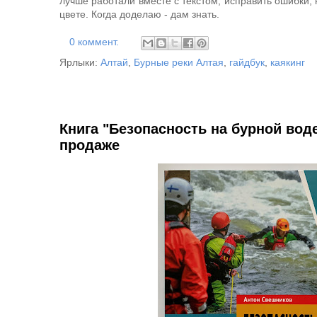
лучше работали вместе с текстом, исправить ошибки, 
цвете. Когда доделаю - дам знать.
0 коммент.
Ярлыки:
Алтай
,
Бурные реки Алтая
,
гайдбук
,
каякинг
Книга "Безопасность на бурной вод
продаже