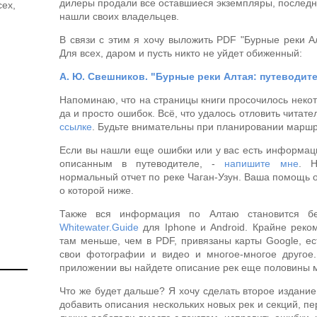
дилеры продали все оставшиеся экземпляры, последни
сех,
нашли своих владельцев.
В связи с этим я хочу выложить PDF "Бурные реки А
Для всех, даром и пусть никто не уйдет обиженный:
А. Ю. Свешников. "Бурные реки Алтая: путеводите
Напоминаю, что на страницы книги просочилось некот
да и просто ошибок. Всё, что удалось отловить читат
ссылке
. Будьте внимательны при планировании марш
Если вы нашли еще ошибки или у вас есть информаци
описанным в путеводителе, -
напишите мне
. Н
нормальный отчет по реке Чаган-Узун. Ваша помощь о
о которой ниже.
Также вся информация по Алтаю становится бе
Whitewater.Guide
для Iphone и Android. Крайне реко
там меньше, чем в PDF, привязаны карты Google, ес
свои фотографии и видео и многое-многое другое.
приложении вы найдете описание рек еще половины 
Что же будет дальше? Я хочу сделать второе издание
добавить описания нескольких новых рек и секций, пе