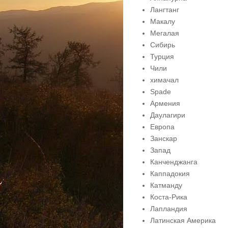
Лангтанг
Макалу
Мегалая
Сибирь
Турция
Чили
химачал
Spade
Армения
Даулагири
Европа
Занскар
Запад
Канченджанга
Каппадокия
Катманду
Коста-Рика
Лапландия
Латинская Америка