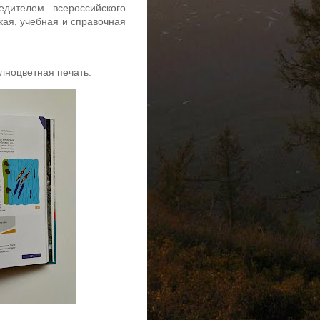
едителем всероссийского
кая, учебная и справочная
лноцветная печать.