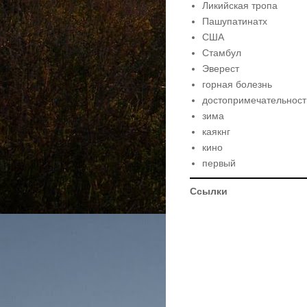
Ликийская тропа
Пашупатинатх
США
Стамбул
Эверест
горная болезнь
достопримечательност
зима
каякнг
кино
первый
Ссылки