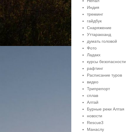
Непал
Индия
треккинг
гайдбук
Снаряжение
Уттаракханд
думать головой
Фото
Ладакх
курсы безопасности
рафтинг
Расписание туров
видео
Трипрепорт
сплав
Алтай
Бурные реки Алтая
новости
Rescue3
Манаслу