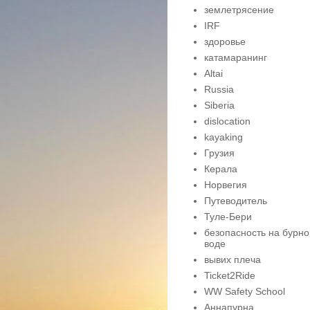
землетрясение
IRF
здоровье
катамаранинг
Altai
Russia
Siberia
dislocation
kayaking
Грузия
Керала
Норвегия
Путеводитель
Туле-Бери
безопасность на бурно
воде
вывих плеча
Ticket2Ride
WW Safety School
Аннапурна