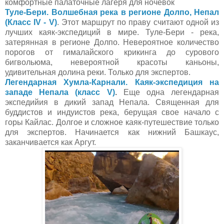
комфортные палаточные лагеря для ночевок
Туле-Бери. Волшебная река в регионе Долпо, Непал
(Класс IV - V)
. Этот маршрут по праву считают одной из
лучших каяк-экспедиций в мире. Туле-Бери - река,
затерянная в регионе Долпо. Невероятное количество
порогов от гималайского крикинга до сурового
бигвольюма, невероятной красоты каньоны,
удивительная долина реки. Только для экспертов.
Легендарная Хумла-Карнали. Каяк-экспедиция на
западе Непала (класс V)
.
Еще одна легендарная
экспедийия в дикий запад Непала. Священная для
буддистов и индуистов река, берущая свое начало с
горы Кайлас. Долгое и сложное каяк-путешествие только
для экспертов. Начинается как нижний Башкаус,
заканчивается как Аргут.