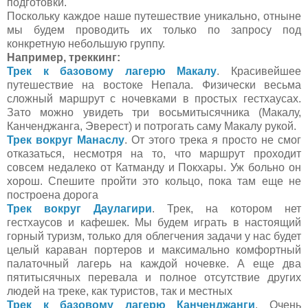
подготовки.
Поскольку каждое наше путешествие уникально, отныне
мы будем проводить их только по запросу под
конкретную небольшую группу.
Например, треккинг:
Трек к базовому лагерю Макалу
. Красивейшее
путешествие на востоке Непала. Физически весьма
сложный маршрут с ночевками в простых гестхаусах.
Зато можно увидеть три восьмитысячника (Макалу,
Канченджанга, Эверест) и потрогать саму Макалу рукой.
Трек вокруг Манаслу
. От этого трека я просто не смог
отказаться, несмотря на то, что маршрут проходит
совсем недалеко от Катманду и Покхары. Уж больно он
хорош. Спешите пройти это кольцо, пока там еще не
построена дорога
Трек вокруг Даулагири
. Трек, на котором нет
гестхаусов и кафешек. Мы будем играть в настоящий
горный туризм, только для облегчения задачи у нас будет
целый караван портеров и максимально комфортный
палаточный лагерь на каждой ночевке. А еще два
пятитысячных перевала и полное отсутствие других
людей на треке, как туристов, так и местных
Трек к базовому лагерю Канченджанги
. Очень