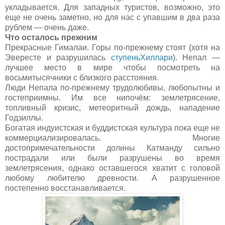
укладывается. Для западных туристов, возможно, это
еще не очень заметно, но для нас с упавшим в два раза
рублем — очень даже.
Что осталось прежним
Прекрасные Гималаи. Горы по-прежнему стоят (хотя на
Эвересте и разрушилась
ступеньХиллари
). Непал —
лучшее место в мире чтобы посмотреть на
восьмитысячники с близкого расстояния.
Люди Непала по-прежнему трудолюбивы, любопытны и
гостеприимны. Им все нипочём: землетрясение,
топливный кризис, метеоритный дождь, нападение
Годзиллы.
Богатая индуистская и буддистская культура пока еще не
коммерциализировалась. Многие
достопримечательности долины Катманду сильно
пострадали или были разрушены во время
землетрясения, однако оставшегося хватит с головой
любому любителю древности. А разрушенное
постепенно восстанавливается.