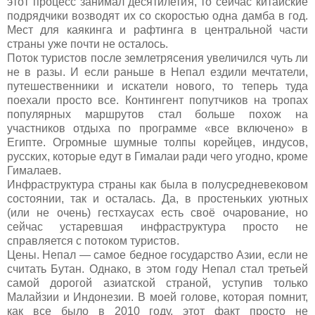
этот процесс занимал десятилетия, то сейчас китайские
подрядчики возводят их со скоростью одна дамба в год.
Мест для каякинга и рафтинга в центральной части
страны уже почти не осталось.
Поток туристов после землетрясения увеличился чуть ли
не в разы. И если раньше в Непал ездили мечтатели,
путешественники и искатели нового, то теперь туда
поехали просто все. Контингент попутчиков на тропах
популярных маршрутов стал больше похож на
участников отдыха по программе «все включено» в
Египте. Огромные шумные толпы корейцев, индусов,
русских, которые едут в Гималаи ради чего угодно, кроме
Гималаев.
Инфраструктура страны как была в полусредневековом
состоянии, так и осталась. Да, в простеньких уютных
(или не очень) гестхаусах есть своё очарование, но
сейчас устаревшая инфраструктура просто не
справляется с потоком туристов.
Цены. Непал — самое бедное государство Азии, если не
считать Бутан. Однако, в этом году Непал стал третьей
самой дорогой азиатской страной, уступив только
Малайзии и Индонезии. В моей голове, которая помнит,
как все было в 2010 году, этот факт просто не