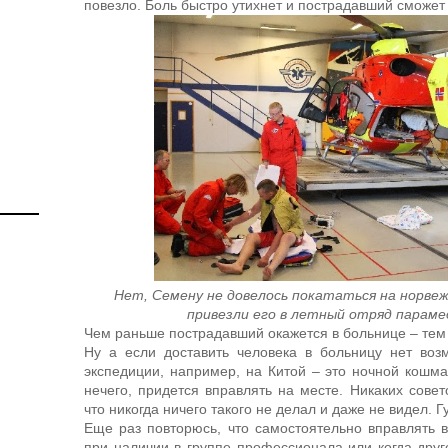
повезло. Боль быстро утихнет и пострадавший сможет 
Нет, Семену не довелось покататься на норве
привезли его в летный отряд параме
Чем раньше пострадавший окажется в больнице – тем
Ну а если доставить человека в больницу нет воз
экспедиции, например, на Китой – это ночной кошма
нечего, придется вправлять на месте. Никаких совет
что никогда ничего такого не делал и даже не видел. Г
Еще раз повторюсь, что самостоятельно вправлять 
при наличии в группе профессионала или когда друг