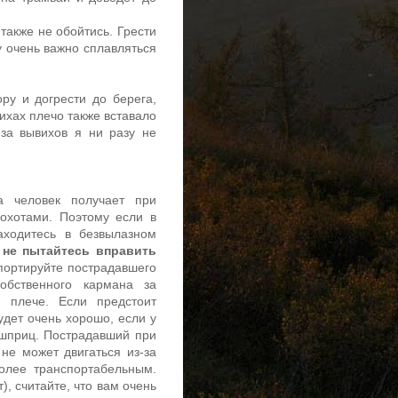
также не обойтись. Грести
у очень важно сплавляться
ру и догрести до берега,
ихах плечо также вставало
-за вывихов я ни разу не
а человек получает при
охотами. Поэтому если в
аходитесь в безвылазном
–
не пытайтесь вправить
портируйте пострадавшего
обственного кармана за
 плече. Если предстоит
удет очень хорошо, если у
 шприц. Пострадавший при
не может двигаться из-за
олее транспортабельным.
), считайте, что вам очень