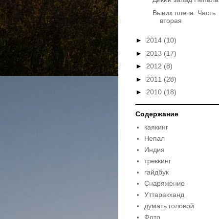
Вывих плеча. Часть
вторая
►
2014
(10)
►
2013
(17)
►
2012
(8)
►
2011
(28)
►
2010
(18)
Содержание
каякинг
Непал
Индия
треккинг
гайдбук
Снаряжение
Уттаракханд
думать головой
Фото