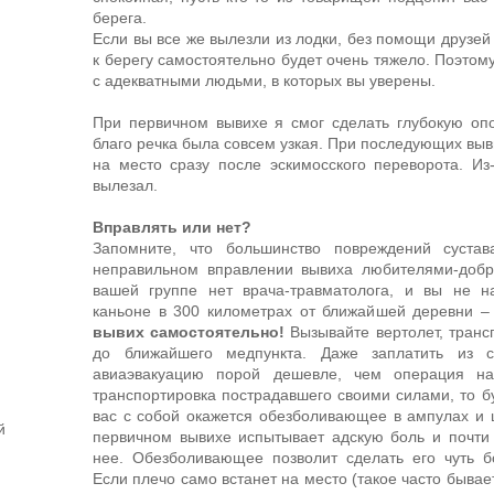
берега.
Если вы все же вылезли из лодки, без помощи друзей 
к берегу самостоятельно будет очень тяжело. Поэтом
с адекватными людьми, в которых вы уверены.
При первичном вывихе я смог сделать глубокую опо
благо речка была совсем узкая. При последующих выв
на место сразу после эскимосского переворота. Из
вылезал.
Вправлять или нет?
Запомните, что большинство повреждений сустав
неправильном вправлении вывиха любителями-добр
вашей группе нет врача-травматолога, и вы не н
каньоне в 300 километрах от ближайшей деревни 
вывих самостоятельно!
Вызывайте вертолет, транс
до ближайшего медпункта. Даже заплатить из с
авиаэвакуацию порой дешевле, чем операция на
транспортировка пострадавшего своими силами, то б
вас с собой окажется обезболивающее в ампулах и
й
первичном вывихе испытывает адскую боль и почти 
нее. Обезболивающее позволит сделать его чуть б
Если плечо само встанет на место (такое часто бывает