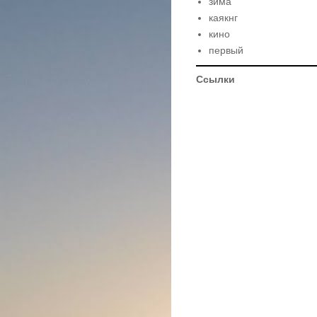
зима
каякнг
кино
первый
Ссылки