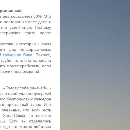
 привычный
т она составляет 80%. Это
то постоянно имеет дело с
тно увеличится. Поэтому
оперируют сразу после
сустава, некоторые шансы
дят ряд консервативных
й каякерши Вики
. Похоже,
грубо, то плечо на месяц
Это может сработать, если
 прочих повреждений.
«Голову себе закачай!» -
 на наиболее популярный
рос бестолковых каякеров
ть привычный вывих. И, к
очевидно, что если есть
 Хилл-Сакса, то никакое
шь. Если вы отделались
дежда, что можно добиться