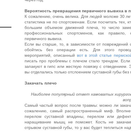
Вероятность превращения первичного вывиха в
К сожалению, очень велика. Для людей моложе 30 ле
статистика не по спортсменам. Если посчитать тех, к
большим объемом движений плеча, то число заме
профессиональных спортсменов, как правило, 
первичного вывиха.
Если вы старше, то, в зависимости от повреждений 
обойтись без операции есть. Для этого прово
мероприятий, описанный
вот в этой статье пермско
писать про проблемы с плечом стало трендом. Если 
запакуют в гипс или жесткую повязку с отведением. 
вы отделались только отслоением суставной губы без
Закачать плечо
Наиболее популярный ответ хамоватых хирургов
воп
Самый частый вопрос после травмы: можно ли закача
сожалению, самый распространенный миф. Вполне 
перелом суставной впадины, перелом или дефект
наращивание мышц не поможет. Кость не закачае
отрывом суставной губы, то у вас будет теплиться на