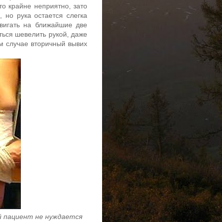
то крайне неприятно, зато
, но рука остается слегка
двигать на ближайшие две
ться шевелить рукой, даже
ом случае вторичный вывих
й пациент не нуждается