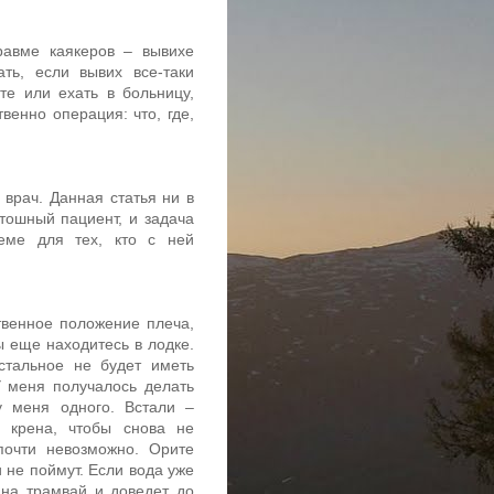
равме каякеров – вывихе
ть, если вывих все-таки
те или ехать в больницу,
венно операция: что, где,
 врач. Данная статья ни в
тошный пациент, и задача
еме для тех, кто с ней
ственное положение плеча,
ы еще находитесь в лодке.
стальное не будет иметь
У меня получалось делать
у меня одного. Встали –
е крена, чтобы снова не
почти невозможно. Орите
и не поймут. Если вода уже
 на трамвай и доведет до