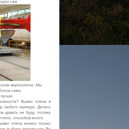
идти сам.
жском вертолете. Мы
диков сами
 лучше.
можности? Вывих плеча в
р любого каякера. Делать
ов давать не буду, потому
углите, способов много.
вывих плеча можно только
ого выбора просто нет. Во