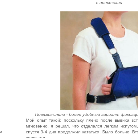
в
анестезии
Повязка-слинг - более удобный вариант фиксаци
Мой опыт такой: поскольку плечо после вывиха вс
мгновенно, я решил, что отделался легким испугом
и
спустя 3-4 дня продолжил кататься. Было больно. В
через год.