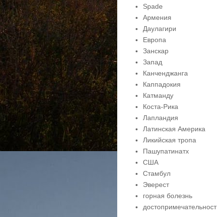
Spade
Армения
Даулагири
Европа
Занскар
Запад
Канченджанга
Каппадокия
Катманду
Коста-Рика
Лапландия
Латинская Америка
Ликийская тропа
Пашупатинатх
США
Стамбул
Эверест
горная болезнь
достопримечательност