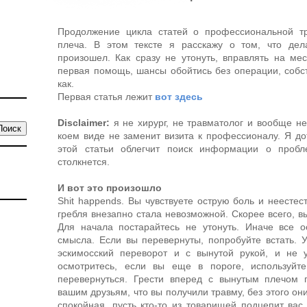
Продолжение цикла статей о профессиональной т
плеча. В этом тексте я расскажу о том, что дела
произошел. Как сразу не утонуть, вправлять на мес
первая помощь, шансы обойтись без операции, собст
как.
Первая статья лежит
вот здесь
Disclaimer
:
я не хирург, не травматолог и вообще не
коем виде не заменит визита к профессионалу. Я до
этой статьи облегчит поиск информации о пробл
столкнется.
И вот это произошло
Shit
happends
. Вы чувствуете острую боль и неесте
гребля внезапно стала невозможной. Скорее всего, в
Для начала постарайтесь не утонуть. Иначе все о
смысла. Если вы перевернуты, попробуйте встать. 
эскимосский переворот и с вынутой рукой, и не 
осмотритесь, если вы еще в пороге, используйт
перевернуться. Грести вперед с вынутым плечом 
вашим друзьям, что вы получили травму, без этого он
спокойная, пусть кто-то из товарищей подцепит вас