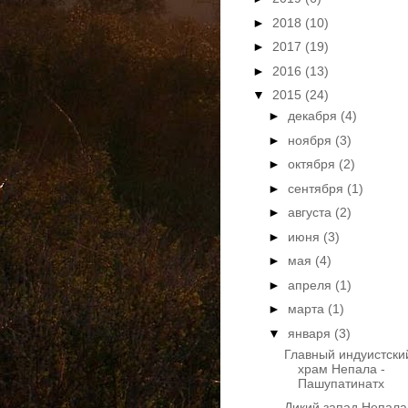
►
2018
(10)
►
2017
(19)
►
2016
(13)
▼
2015
(24)
►
декабря
(4)
►
ноября
(3)
►
октября
(2)
►
сентября
(1)
►
августа
(2)
►
июня
(3)
►
мая
(4)
►
апреля
(1)
►
марта
(1)
▼
января
(3)
Главный индуистски
храм Непала -
Пашупатинатх
Дикий запад Непала