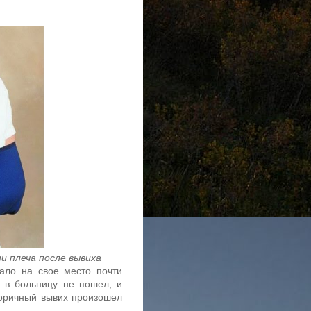
и плеча после вывиха
тало на свое место почти
, в больницу не пошел, и
торичный вывих произошел