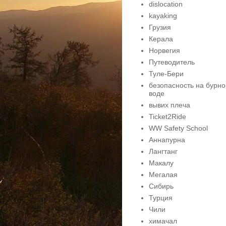
dislocation
kayaking
Грузия
Керала
Норвегия
Путеводитель
Туле-Бери
безопасность на бурно
воде
вывих плеча
Ticket2Ride
WW Safety School
Аннапурна
Лангтанг
Макалу
Мегалая
Сибирь
Турция
Чили
химачал