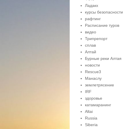
Ладакх
курсы безопасности
рафтинг
Расписание туров
видео
Трипрепорт
сплав
Алтай
Бурные реки Алтая
новости
Rescue3
Манаслу
землетрясение
IRF
здоровье
катамаранинг
Altai
Russia
Siberia