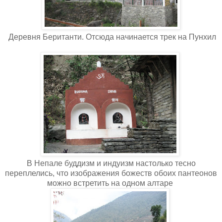
Деревня Беританти. Отсюда начинается трек на Пунхил
В Непале буддизм и индуизм настолько тесно
переплелись, что изображения божеств обоих пантеонов
можно встретить на одном алтаре