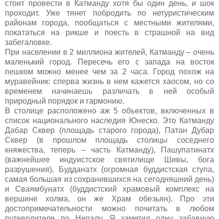
стоит провести в Катманду хотя бы один день, и шок
проходит. Уже тянет побродить по нетуристическим
районам города, пообщаться с местными жителями,
покататься на рикше и поесть в страшной на вид
забегаловке.
При населении в 2 миллиона жителей, Катманду – очень
маленький город. Пересечь его с запада на восток
пешком можно менее чем за 2 часа. Город похож на
муравейник: сперва жизнь в нем кажется хаосом, но со
временем начинаешь различать в ней особый
природный порядок и гармонию.
В столице расположено аж 5 объектов, включенных в
список национального наследия Юнеско. Это Катманду
Дабар Сквер (площадь старого города), Патан Дубар
Сквер (в прошлом площадь столицы соседнего
княжества, теперь – часть Катманду), Пашупатинатх
(важнейшее индуистское святилище Шивы, бога
разрушения), Будданатх (огромная буддистская ступа,
самая большая из сохранившихся на сегодняшний день)
и Сваямбунатх (буддистский храмовый комплекс на
вершине холма, он же Храм обезьян). Про эти
достопримечательности можно почитать в любом
путеводителе по Непалу. Я заметил одну забавную