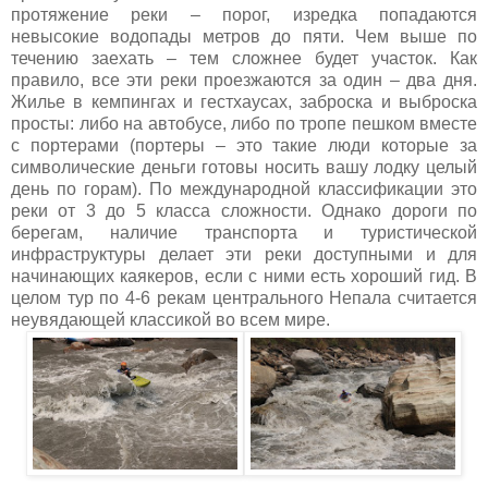
протяжение реки – порог, изредка попадаются
невысокие водопады метров до пяти. Чем выше по
течению заехать – тем сложнее будет участок. Как
правило, все эти реки проезжаются за один – два дня.
Жилье в кемпингах и гестхаусах, заброска и выброска
просты: либо на автобусе, либо по тропе пешком вместе
с портерами (портеры – это такие люди которые за
символические деньги готовы носить вашу лодку целый
день по горам). По международной классификации это
реки от 3 до 5 класса сложности. Однако дороги по
берегам, наличие транспорта и туристической
инфраструктуры делает эти реки доступными и для
начинающих каякеров, если с ними есть хороший гид. В
целом тур по 4-6 рекам центрального Непала считается
неувядающей классикой во всем мире.