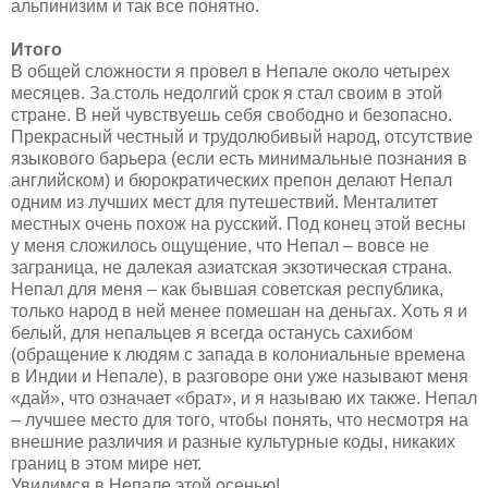
альпинизим и так все понятно.
Итого
В общей сложности я провел в Непале около четырех
месяцев. За столь недолгий срок я стал своим в этой
стране. В ней чувствуешь себя свободно и безопасно.
Прекрасный честный и трудолюбивый народ, отсутствие
языкового барьера (если есть минимальные познания в
английском) и бюрократических препон делают Непал
одним из лучших мест для путешествий. Менталитет
местных очень похож на русский. Под конец этой весны
у меня сложилось ощущение, что Непал – вовсе не
заграница, не далекая азиатская экзотическая страна.
Непал для меня – как бывшая советская республика,
только народ в ней менее помешан на деньгах. Хоть я и
белый, для непальцев я всегда останусь сахибом
(обращение к людям с запада в колониальные времена
в Индии и Непале), в разговоре они уже называют меня
«дай», что означает «брат», и я называю их также. Непал
– лучшее место для того, чтобы понять, что несмотря на
внешние различия и разные культурные коды, никаких
границ в этом мире нет.
Увидимся в Непале этой осенью!