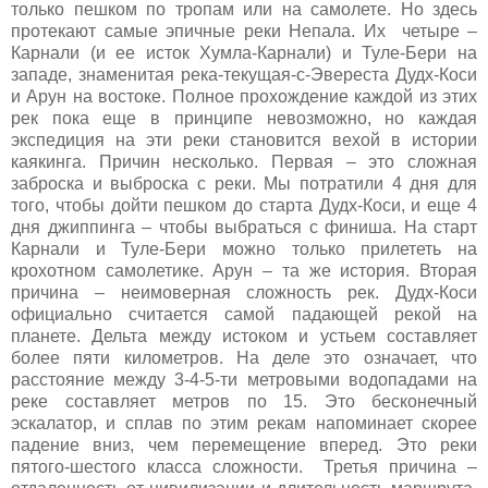
только пешком по тропам или на самолете. Но здесь
протекают самые эпичные реки Непала. Их
четыре –
Карнали (и ее исток Хумла-Карнали) и Туле-Бери на
западе, знаменитая река-текущая-с-Эвереста Дудх-Коси
и Арун на востоке. Полное прохождение каждой из этих
рек пока еще в принципе невозможно, но каждая
экспедиция на эти реки становится вехой в истории
каякинга. Причин несколько. Первая – это сложная
заброска и выброска с реки. Мы потратили 4 дня для
того, чтобы дойти пешком до старта Дудх-Коси, и еще 4
дня джиппинга – чтобы выбраться с финиша. На старт
Карнали и Туле-Бери можно только прилететь на
крохотном самолетике. Арун – та же история. Вторая
причина – неимоверная сложность рек. Дудх-Коси
официально считается самой падающей рекой на
планете. Дельта между истоком и устьем составляет
более пяти километров. На деле это означает, что
расстояние между 3-4-5-ти метровыми водопадами на
реке составляет метров по 15. Это бесконечный
эскалатор, и сплав по этим рекам напоминает скорее
падение вниз, чем перемещение вперед. Это реки
пятого-шестого класса сложности.
Третья причина –