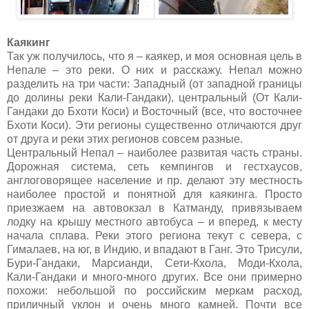
Каякинг
Так уж получилось, что я – каякер, и моя основная цель в
Непале – это реки. О них и расскажу. Непал можно
разделить на три части: Западный (от западной границы
до долины реки Кали-Гандаки), центральный (От Кали-
Гандаки до Бхоти Коси) и Восточный (все, что восточнее
Бхоти Коси). Эти регионы существенно отличаются друг
от друга и реки этих регионов совсем разные.
Центральный Непал – наиболее развитая часть страны.
Дорожная система, сеть кемпингов и гестхаусов,
англоговорящее население и пр. делают эту местность
наиболее простой и понятной для каякинга. Просто
приезжаем на автовокзал в Катманду, привязываем
лодку на крышу местного автобуса – и вперед, к месту
начала сплава. Реки этого региона текут с севера, с
Гималаев, на юг, в Индию, и впадают в Ганг. Это Трисули,
Бури-Гандаки, Марсианди, Сети-Кхола, Моди-Кхола,
Кали-Гандаки и много-много других. Все они примерно
похожи: небольшой по российским меркам расход,
приличный уклон и очень много камней. Почти все