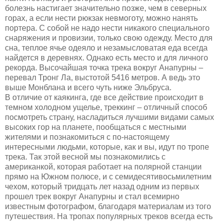
болезнь настигает значительно позже, чем в северных
горах, а если нести рюкзак невмоготу, можно нанять
портера. С собой не надо нести никакого специального
снаряжения и провизии, только свою одежду. Место для
сна, теплое ячье одеяло и незамысловатая еда всегда
найдется в деревнях. Однако есть место и для личного
рекорда. Высочайшая точка трека вокруг Анапурны –
перевал Тронг Ла, выстотой 5416 метров. А ведь это
выше Монблана и всего чуть ниже Эльбруса.
В отличие от каякинга, где все действие происходит в
темном холодном ущелье, треккинг – отличный способ
посмотреть страну, насладиться лучшими видами самых
высоких гор на планете, пообщаться с местными
жителями и познакомиться с по-настоящему
интересными людьми, которые, как и вы, идут по тропе
трека. Так этой весной мы познакомились с
американкой, которая работает на полярной станции
прямо на Южном полюсе, и с семидесятивосьмилетним
чехом, который тридцать лет назад одним из первых
прошел трек вокруг Анапурны и стал всемирно
известным фотографом, благодаря материалам из того
путешествия. На тропах популярных треков всегда есть