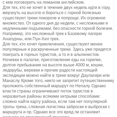
с кем поговорить на ломаном английском.
Для тех, кто не хочет в течение двух недель идти в гору,
мерзнуть на высоте и бороться с горной болезнью
существуют треки покороче и попроще. Их огромное
множество. От одного дня до недели, с несложными и
недлинными подъемами, без опасности горной болезни.
Например, это несложный трек к Базовому лагерю
Анапурны, или Пун-Хил трек.
Для тех, кто хочет приключения, существуют менее
популярные и раскрученные треки. Здесь уже придется
поиграть в горных туристов, а то и в альпинистов.
Ночевки в палатке, приготовление еды на горелке,
долгое пребывание на высоте выше 4000 м, кошки,
ледорубы, веревки и прочие радости настоящей
экспедиции можно найти в треке вокруг Даулагири или
Манаслу. Кроме того, никто не запретит путешественнику
проложить собственный маршрут по Непалу. Однако
власти страны ограничивают поток туристов в
неразвитые районы всякими хитрыми способами:
сложно найти карту района, если там нет популярной
тропы трека, сложная логистика заброски и выброски с
маршрута и пр. Однако все это вряд ли остановит