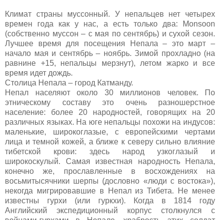
Климат страны муссонный. У непальцев нет четырех
времен года как у нас, а есть только два:
Monsoon
(собственно муссон – с мая по сентябрь) и сухой сезон.
Лучшее время для посещения Непала – это март –
начало мая и сентябрь – ноябрь. Зимой прохладно (на
равнине +15, непальцы мерзнут), летом жарко и все
время идет дождь.
Столица Непала – город Катманду.
Непал населяют около 30 миллионов человек. По
этническому составу это очень разношерстное
население: более 20 народностей, говорящих на 20
различных языках. На юге непальцы похожи на индусов:
маленькие, широкоглазые, с европейскими чертами
лица и темной кожей, а ближе к северу сильно влияние
тибетской крови: здесь народ узкоглазый и
широкоскулый. Самая известная народность Непала,
конечно же, прославленные в восхождениях на
восьмитысячники шерпы (дословно «люди с востока»),
некогда мигрировавшие в Непал из Тибета. Не менее
известны гурхи (или гуркхи). Когда в 1814 году
Английский экспедиционный корпус столкнулся с