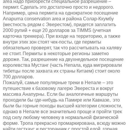
area
надо приобрести специальное разрешение –
пермит. Сделать это достаточно просто и недорого.
Например, цена пермита на однократное посещение
Anapurna
conservation
area
и района Солар-Кхумбу
(местность рядом с Эверестом), придется заплатить
2000 рупий + еще 20 долларов за
TIMMS
(учетная
карточка треккера). При входе на территорию, а также
внутри этих зон стоят чек-посты, где пермиты
обязательно проверят, так что рассчитывать на халяву
не стоит. Пермиты в некоторые регионы заметно
дороже. Так, разрешение на двухнедельное посещение
королевства Мустанг (часть Непала, куда мигрировали
тибетцы после захвата их страны Китаем) стоит около
700 долларов.
Пожалуй, самые популярные треки в Непале – это
путешествие к базовому лагерю Эвереста и вокруг
массива Анапурны. Если бы аналогичные маршруты
проходили бы где-нибудь на Памире или Кавказе,
это
были бы горные походы высшей категории сложности,
однако в Непале все значительно проще и пройти трек
под силу любому человеку в нормальной физической
форме. Тропа прекрасно промаркирована, всюду можно
найти гестхаус и ресторанчик с простой едой, горная