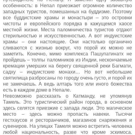
особенность: в Непал приезжает огромное количество
западных туристов, помешанных на буддизме. Поэтому
все буддистские храмы и монастыри – это островки
чистоты и европейского порядка в кажущемся хаосе
местной жизни. Места паломничества туристов отдают
стерильностью и искусственностью. А вот индуистские
храмы – они настоящие. Они настолько органично
сливаются с жизнью вокруг, что порой их можно не
заметить. Конечно, мимо комплекса Пашупатинатх не
пройдешь – толпы паломников из Индии, нескончаемые
кремации умерших на берегу священной реки Багмати,
садху – индуистские монахи… Но вот небольшие
святилища разбросаны по городу очень густо, и порой их
не замечаешь. А ведь алтарь того или иного божества
есть в каждом доме в Непале.
Невозможно рассказать о Катманду, не упомянув
Тамель. Это туристический район города, в основном
здесь селятся приезжие с запада люди. Это магическое
место – здесь можно пропасть навеки. Тысячи
гестхаусов и ресторанчиков, магазинов снаряжения и
сувениров. На улицах Тамеля можно встретить человека
любой национальность, разве что кроме эскимоса.