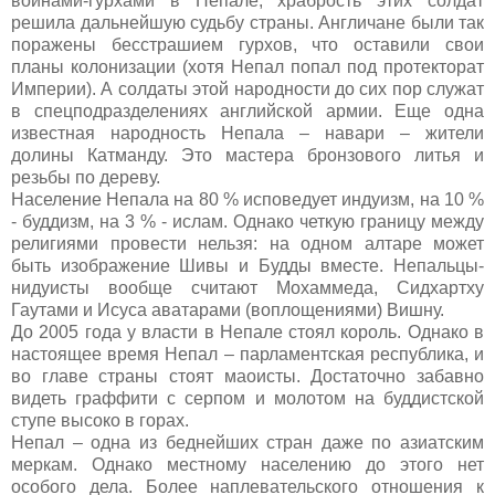
войнами-гурхами в Непале, храбрость этих солдат
решила дальнейшую судьбу страны. Англичане были так
поражены бесстрашием гурхов, что оставили свои
планы колонизации (хотя Непал попал под протекторат
Империи). А солдаты этой народности до сих пор служат
в спецподразделениях английской армии. Еще одна
известная народность Непала – навари – жители
долины Катманду. Это мастера бронзового литья и
резьбы по дереву.
Население Непала на 80 % исповедует индуизм, на 10 %
- буддизм, на 3
%
- ислам. Однако четкую границу между
религиями провести нельзя: на одном алтаре может
быть изображение Шивы и Будды вместе. Непальцы-
нидуисты вообще считают Мохаммеда, Сидхартху
Гаутами и Исуса аватарами (воплощениями) Вишну.
До 2005 года у власти в Непале стоял король. Однако в
настоящее время Непал – парламентская республика, и
во главе страны стоят маоисты. Достаточно забавно
видеть граффити с серпом и молотом на буддистской
ступе высоко в горах.
Непал – одна из беднейших стран даже по азиатским
меркам. Однако местному населению до этого нет
особого дела. Более наплевательского отношения к