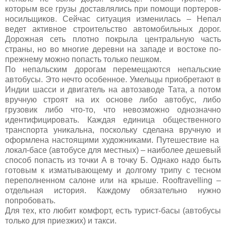
которым все грузы доставлялись при помощи портеров-
носильщиков. Сейчас ситуация изменилась – Непал
ведет активное строительство автомобильных дорог.
Дорожная сеть плотно покрыла центральную часть
страны, но во многие деревни на западе и востоке по-
прежнему можно попасть только пешком.
По непальским дорогам перемещаются непальские
автобусы. Это нечто особенное. Умельцы приобретают в
Индии шасси и двигатель на автозаводе Тата, а потом
вручную строят на их основе либо автобус, либо
грузовик либо что-то, что невозможно однозначно
идентифицировать. Каждая единица общественного
транспорта уникальна, поскольку сделана вручную и
оформлена настоящими художниками. Путешествие на
локал-басе (автобусе для местных) – наиболее дешевый
способ попасть из точки А в точку Б. Однако надо быть
готовым к изматывающему и долгому трипу с тесном
переполненном салоне или на крыше.
Rooftravelling
–
отдельная история. Каждому обязательно нужно
попробовать.
Для тех, кто любит комфорт, есть турист-басы (автобусы
только для приезжих) и такси.