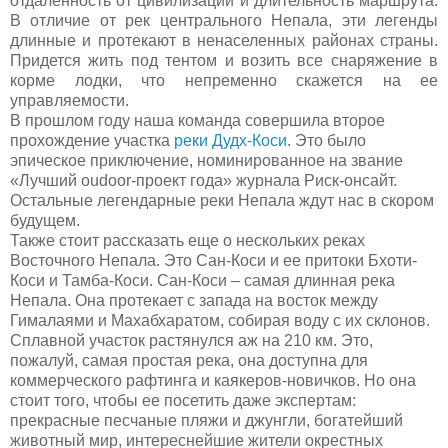
отдаленность от цивилизации и длительность маршрута.
В отличие от рек центрального Непала, эти легенды
длинные и протекают в ненаселенных районах страны.
Придется жить под тентом и возить все снаряжение в
корме лодки, что непременно скажется на ее
управляемости.
В прошлом году наша команда совершила второе
прохождение участка
реки Дудх-Коси
. Это было
эпическое приключение, номинированное на звание
«Лучший
oudoor
-проект года
»
журнала Риск-онсайт.
Остальные легендарные реки Непала ждут нас в скором
будущем.
Также стоит рассказать еще о нескольких реках
Восточного Непала. Это Сан-Коси и ее притоки Бхоти-
Коси и Тамба-Коси. Сан-Коси – самая длинная река
Непала. Она протекает с запада на восток между
Гималаями и Махабхаратом, собирая воду с их склонов.
Сплавной участок растянулся аж на 210 км. Это,
пожалуй, самая простая река, она доступна для
коммерческого рафтинга и каякеров-новичков. Но она
стоит того, чтобы ее посетить даже экспертам:
прекрасные песчаные пляжи и джунгли, богатейший
животный мир, интереснейшие жители окрестных